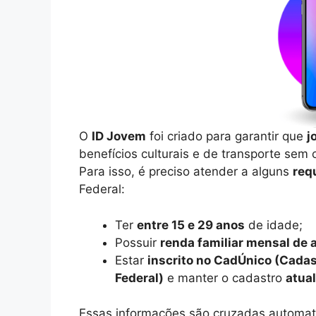
O
ID Jovem
foi criado para garantir que
j
benefícios culturais e de transporte sem 
Para isso, é preciso atender a alguns
req
Federal:
Ter
entre 15 e 29 anos
de idade;
Possuir
renda familiar mensal de 
Estar
inscrito no CadÚnico (Cada
Federal)
e manter o cadastro
atua
Essas informações são cruzadas automa