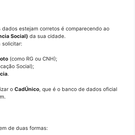
us dados estejam corretos é comparecendo ao
cia Social)
da sua cidade.
solicitar:
foto
(como RG ou CNH);
cação Social);
cia
.
izar o
CadÚnico
, que é o banco de dados oficial
em.
vem de duas formas: