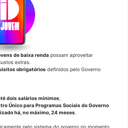
ovens de baixa renda
possam aproveitar
custos extras.
uisitos obrigatórios
definidos pelo Governo
até dois salários mínimos
;
stro Único para Programas Sociais do Governo
lizado há, no máximo, 24 meses
.
ticamente pelo sistema do governo no momento