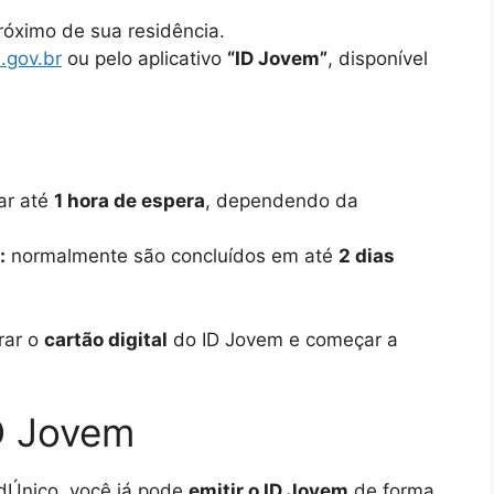
óximo de sua residência.
.gov.br
ou pelo aplicativo
“ID Jovem”
, disponível
ar até
1 hora de espera
, dependendo da
:
normalmente são concluídos em até
2 dias
rar o
cartão digital
do ID Jovem e começar a
D Jovem
adÚnico, você já pode
emitir o ID Jovem
de forma